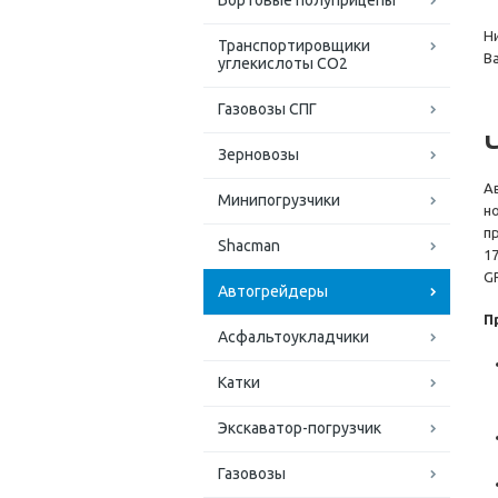
Бортовые полуприцепы
Н
Транспортировщики
В
углекислоты СО2
Газовозы СПГ
Зерновозы
А
Минипогрузчики
н
п
Shacman
1
G
Автогрейдеры
П
Асфальтоукладчики
Катки
Экскаватор-погрузчик
Газовозы