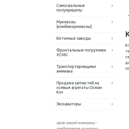
Самосвальные
полуприцепы
Муковозы
(комбикормовозы)
Бетонные заводы
В
Фронтальные погрузчики
т
XCMG
с
д
Транспортировщики
с
аммиака
Продажа запчастей на
осевые агрегаты Осман
Коч
Экскаваторы
Цель нашей компании -
предложение широкого