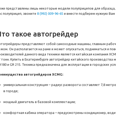
иже представлены лишь некоторые модели полуприцепов для образца, н
ас полуприцеп, звоните
8 (992) 009-96-65
и вместе подберем нужную Вам 
Что такое автогрейдер
втогрейдеры представляют собой самоходные машины, главным рабочи
ожом. Он располагается на раме и может опускаться, подниматься и по
роизводителей данного вида техники является китайская компания XC
7 тонн. Купить в Екатеринбурге автогрейдер китайского производства 
R180 и GR 215. Техника предназначена для эксплуатации в городских усл
реимущества автогрейдеров XCMG:
универсальная конструкция – радиус разворота составляет 7,8 мет
в городе;
мощный двигатель в базовой комплектации;
комфортная кабина оператора – предусмотрены кондиционер, водит