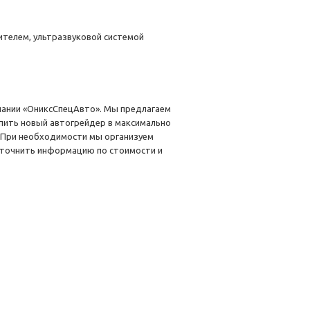
телем, ультразвуковой системой
пании «ОниксСпецАвто». Мы предлагаем
упить новый автогрейдер в максимально
и. При необходимости мы организуем
 Уточнить информацию по стоимости и