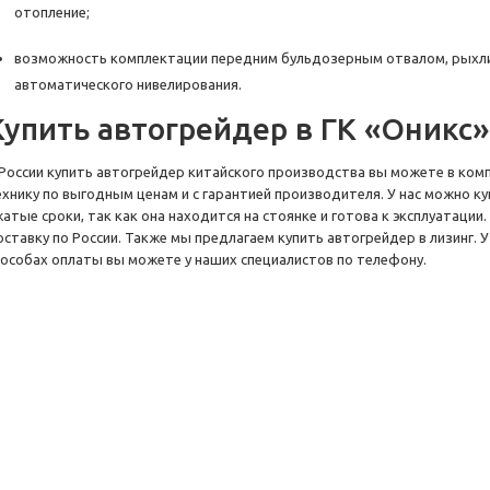
отопление;
возможность комплектации передним бульдозерным отвалом, рыхли
автоматического нивелирования.
Купить автогрейдер в ГК «Оникс»
 России купить автогрейдер китайского производства вы можете в ком
ехнику по выгодным ценам и с гарантией производителя. У нас можно к
жатые сроки, так как она находится на стоянке и готова к эксплуатаци
оставку по России. Также мы предлагаем купить автогрейдер в лизинг.
пособах оплаты вы можете у наших специалистов по телефону.